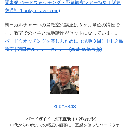
関東発 バードウォッチング・野鳥観察ツアー特集｜阪急
交通社 (hankyu-travel.com)
朝日カルチャー中の島教室の講座は３ヶ月単位の講座で
す。教室での座学と現地講座がセットになっています。
バードウオッチングを楽しむために（現地３回） | 中之島
教室 | 朝日カルチャーセンター (asahiculture.jp)
kuge5843
バードガイド 久下直哉（くげなおや）
10代から80代までの幅広い顧客に、五感を使ったバードウオ