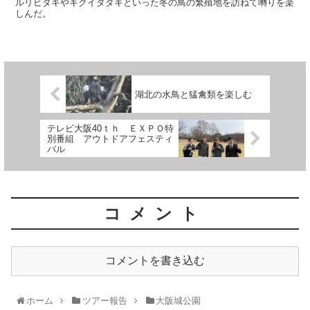
ルリビタキやキクイタダキといった冬の鳥の繁殖地を訪ねて囀りを楽
しんだ。
湖北の水鳥と猛禽類を楽しむ
テレビ大阪40ｔｈ ＥＸＰＯ特
別番組 アウトドアフェスティ
バル
コメント
コメントを書き込む
ホーム
ツアー報告
大阪城公園