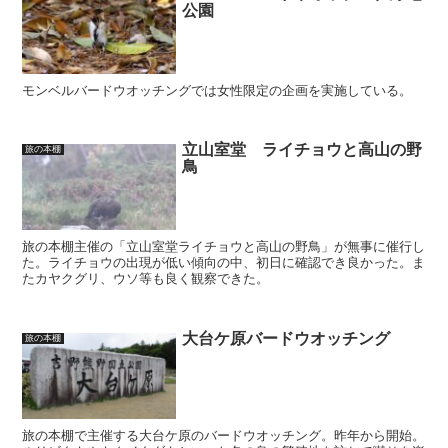
公園
モンベルバードウオッチングでは女性限定の企画を実施している。
立山室堂 ライチョウと高山の野
旅の本棚
鳥
旅の本棚主催の「立山室堂ライチョウと高山の野鳥」が無事に催行し
た。ライチョウの出現が低い傾向の中、初日に確認でき良かった。ま
たカヤクグリ、ウソ等も良く観察できた。
大台ケ原バードウオッチング
旅の本棚
旅の本棚で主催する大台ケ原のバードウオッチング。昨年から開始。