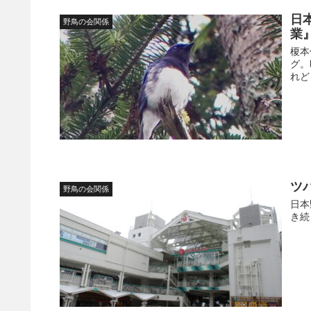
日
野鳥の会関係
業
榎本
グ。
れど
ツ
野鳥の会関係
日本
き続