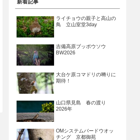
新着記事
ライチョウの親子と高山の
鳥 立山室堂3day
吉備高原ブッポウソウ
BW2026
大台ケ原コマドリの囀りに
期待！
山口県見島 春の渡り
2026年
OMシステムバードウオッ
チング 京都御苑