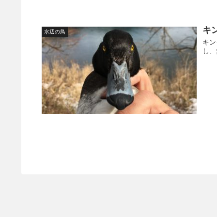
キ
水辺の鳥
キン
し、