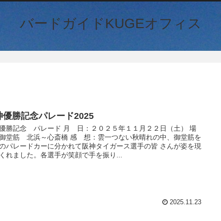
バードガイドKUGEオフィス
神優勝記念パレード2025
優勝記念 パレード 月 日：２０２５年１１月２２日（土） 場
御堂筋 北浜～心斎橋 感 想：雲一つない秋晴れの中、御堂筋を
のパレードカーに分かれて阪神タイガース選手の皆 さんが姿を現
くれました。各選手が笑顔で手を振り...
2025.11.23