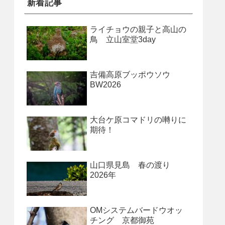
新着記事
ライチョウの親子と高山の
鳥 立山室堂3day
吉備高原ブッポウソウ
BW2026
大台ケ原コマドリの囀りに
期待！
山口県見島 春の渡り
2026年
OMシステムバードウオッ
チング 京都御苑