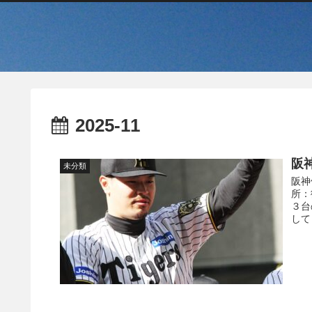
2025-11
阪
未分類
阪神
所：
３台
して