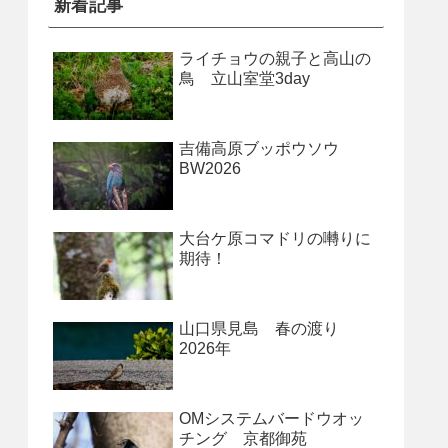
新着記事
ライチョウの親子と高山の
鳥 立山室堂3day
吉備高原ブッポウソウ
BW2026
大台ケ原コマドリの囀りに
期待！
山口県見島 春の渡り
2026年
OMシステムバードウオッ
チング 京都御苑