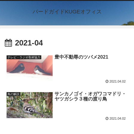
バードガイドKUGEオフィス
2021-04
豊中不動尊のツバメ2021
テレビ・ラジオ取材協力
2021.04.02
サンカノゴイ・オガワコマドリ・
鳥の解説
ヤツガシラ３種の渡り鳥
2021.04.02