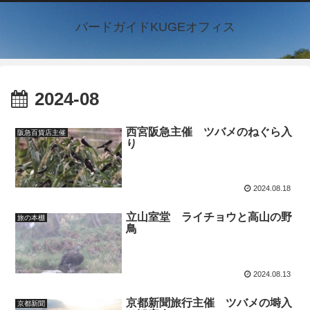
バードガイドKUGEオフィス
2024-08
西宮阪急主催 ツバメのねぐら入
阪急百貨店主催
り
2024.08.18
立山室堂 ライチョウと高山の野
旅の本棚
鳥
2024.08.13
京都新聞旅行主催 ツバメの塒入
京都新聞