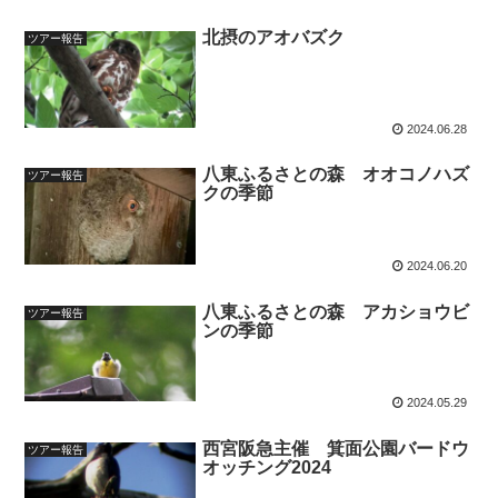
北摂のアオバズク
ツアー報告
2024.06.28
八東ふるさとの森 オオコノハズ
ツアー報告
クの季節
2024.06.20
八東ふるさとの森 アカショウビ
ツアー報告
ンの季節
2024.05.29
西宮阪急主催 箕面公園バードウ
ツアー報告
オッチング2024