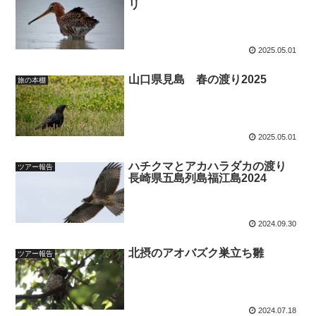
リ
2025.05.01
山口県見島 春の渡り2025
旅の本棚
2025.05.01
ハチクマとアカハラダカの渡り
ツアー報告
長崎県五島列島福江島2024
2024.09.30
北摂のアオバズク巣立ち雛
ツアー報告
2024.07.18