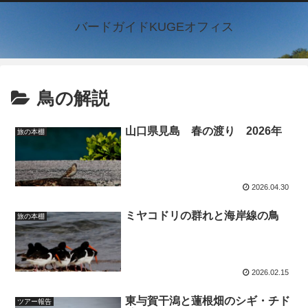
バードガイドKUGEオフィス
鳥の解説
山口県見島 春の渡り 2026年
旅の本棚
2026.04.30
ミヤコドリの群れと海岸線の鳥
旅の本棚
2026.02.15
東与賀干潟と蓮根畑のシギ・チド
ツアー報告