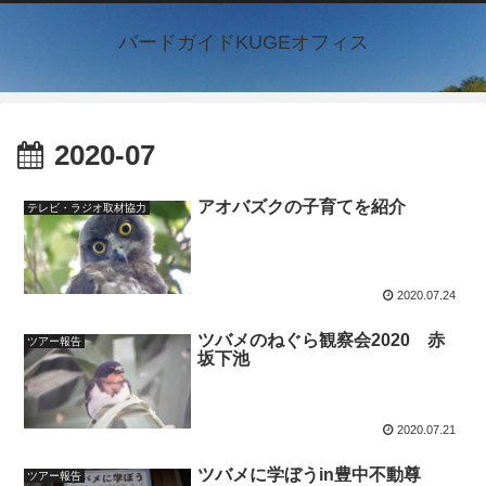
バードガイドKUGEオフィス
2020-07
アオバズクの子育てを紹介
テレビ・ラジオ取材協力
2020.07.24
ツバメのねぐら観察会2020 赤
ツアー報告
坂下池
2020.07.21
ツバメに学ぼうin豊中不動尊
ツアー報告