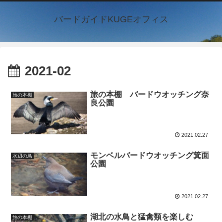
バードガイドKUGEオフィス
2021-02
旅の本棚 バードウオッチング奈
旅の本棚
良公園
2021.02.27
モンベルバードウオッチング箕面
水辺の鳥
公園
2021.02.27
湖北の水鳥と猛禽類を楽しむ
旅の本棚