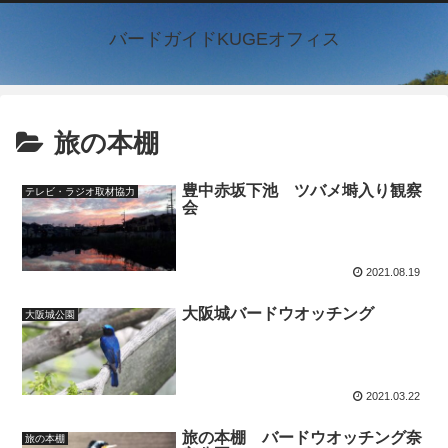
バードガイドKUGEオフィス
旅の本棚
豊中赤坂下池 ツバメ塒入り観察
テレビ・ラジオ取材協力
会
2021.08.19
大阪城バードウオッチング
大阪城公園
2021.03.22
旅の本棚 バードウオッチング奈
旅の本棚