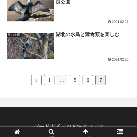
良公園
2021.02.27
湖北の水鳥と猛禽類を楽しむ
旅の本棚
2021.02.26
1
…
5
6
7
バードガイドKUGEオフィス
© 2020 バードガイドKUGEオフィス.