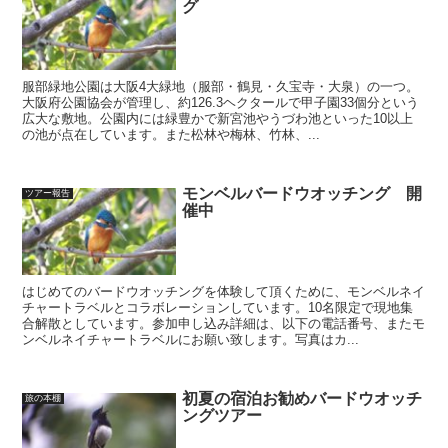
グ
服部緑地公園は大阪4大緑地（服部・鶴見・久宝寺・大泉）の一つ。
大阪府公園協会が管理し、約126.3ヘクタールで甲子園33個分という
広大な敷地。公園内には緑豊かで新宮池やうづわ池といった10以上
の池が点在しています。また松林や梅林、竹林、...
モンベルバードウオッチング 開
ツアー報告
催中
はじめてのバードウオッチングを体験して頂くために、モンベルネイ
チャートラベルとコラボレーションしています。10名限定で現地集
合解散としています。参加申し込み詳細は、以下の電話番号、またモ
ンベルネイチャートラベルにお願い致します。写真はカ...
初夏の宿泊お勧めバードウオッチ
旅の本棚
ングツアー