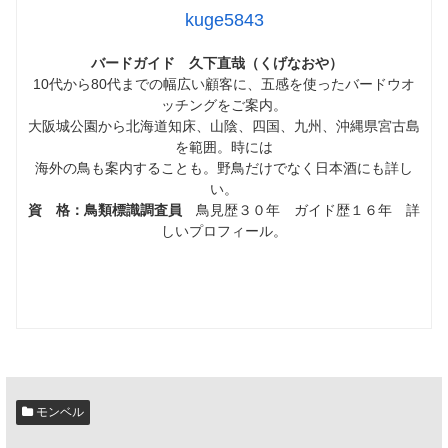
kuge5843
バードガイド 久下直哉（くげなおや）
10代から80代までの幅広い顧客に、五感を使ったバードウオ
ッチングをご案内。
大阪城公園から北海道知床、山陰、四国、九州、沖縄県宮古島
を範囲。時には
海外の鳥も案内することも。野鳥だけでなく日本酒にも詳し
い。
資 格：鳥類標識調査員
鳥見歴３０年 ガイド歴１６年 詳
しいプロフィール。
モンベル