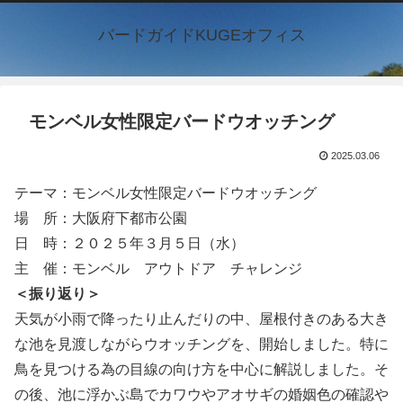
バードガイドKUGEオフィス
モンベル女性限定バードウオッチング
2025.03.06
テーマ：モンベル女性限定バードウオッチング
場 所：大阪府下都市公園
日 時：２０２５年３月５日（水）
主 催：モンベル アウトドア チャレンジ
＜振り返り＞
天気が小雨で降ったり止んだりの中、屋根付きのある大き
な池を見渡しながらウオッチングを、開始しました。特に
鳥を見つける為の目線の向け方を中心に解説しました。そ
の後、池に浮かぶ島でカワウやアオサギの婚姻色の確認や