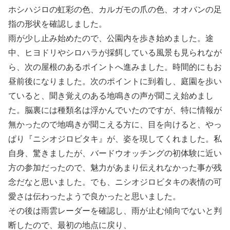
ホシハジロの虹彩の色、カルガモの爪の色、オオバンの足
指の形状を確認しました。
雨が少し止み始めたので、公園内を歩き始めました。途
中、ヒヨドリやシロハラが採餌している風景も見られなが
ら、次の屋根のあるポイントへ進みました。時間的にもお
昼前後になりました。次のポイントに到着し、庭園を歩い
ていると、聞き覚えのある地鳴きの声が聞こえ始めまし
た。脳裏には種類名は浮かんでいたのですが、特に情報が
無かったので地鳴きが聞こえる方に、目を向けると、やっ
ぱり『ニシオジロビタキ』が、姿を現してくれました。私
自身、驚きましたが、バードウオッチングの初体験に近い
方の参加だったので、魅力があまり伝えれなかった事が残
念だなと思いました。でも、ニシオジロビタキの表情の可
愛さは伝わったようで良かったと思いました。
その後は雨雲レーダーを確認し、雨が止む傾向でないと判
断したので、最初の地点に戻り、