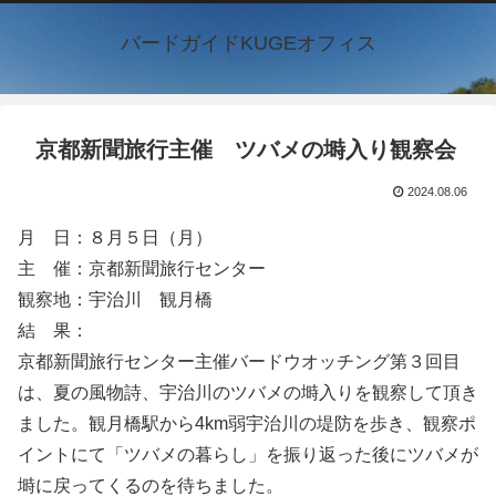
バードガイドKUGEオフィス
京都新聞旅行主催 ツバメの塒入り観察会
2024.08.06
月 日：８月５日（月）
主 催：京都新聞旅行センター
観察地：宇治川 観月橋
結 果：
京都新聞旅行センター主催バードウオッチング第３回目
は、夏の風物詩、宇治川のツバメの塒入りを観察して頂き
ました。観月橋駅から4km弱宇治川の堤防を歩き、観察ポ
イントにて「ツバメの暮らし」を振り返った後にツバメが
塒に戻ってくるのを待ちました。