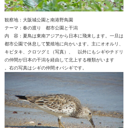
観察地：大阪城公園と南港野鳥園
テーマ：春の渡り 都市公園と干潟
内 容：夏鳥は東南アジアから日本に飛来します。一旦は
都市公園で休息して繁殖地に向かいます。主にオオルリ、
キビタキ、クロツグミ（写真）、 以外にもシギやチドリ
の仲間が日本の干潟を経由して北上する種類がいます
。右の写真はシギの仲間オバシギです。