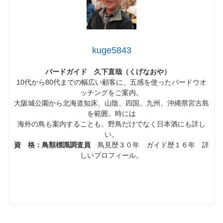
kuge5843
バードガイド 久下直哉（くげなおや）
10代から80代までの幅広い顧客に、五感を使ったバードウオ
ッチングをご案内。
大阪城公園から北海道知床、山陰、四国、九州、沖縄県宮古島
を範囲。時には
海外の鳥も案内することも。野鳥だけでなく日本酒にも詳し
い。
資 格：鳥類標識調査員
鳥見歴３０年 ガイド歴１６年 詳
しいプロフィール。