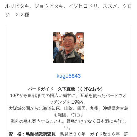
ルリビタキ、ジョウビタキ、イソヒヨドリ、スズメ、クロ
ジ ２２種
kuge5843
バードガイド 久下直哉（くげなおや）
10代から80代までの幅広い顧客に、五感を使ったバードウオ
ッチングをご案内。
大阪城公園から北海道知床、山陰、四国、九州、沖縄県宮古島
を範囲。時には
海外の鳥も案内することも。野鳥だけでなく日本酒にも詳し
い。
資 格：鳥類標識調査員
鳥見歴３０年 ガイド歴１６年 詳