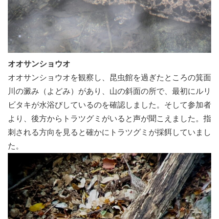
オオサンショウオ
オオサンショウオを観察し、昆虫館を過ぎたところの箕面
川の澱み（よどみ）があり、山の斜面の所で、最初にルリ
ビタキが水浴びしているのを確認しました。そして参加者
より、後方からトラツグミがいると声が聞こえました。指
刺される方向を見ると確かにトラツグミが採餌していまし
た。