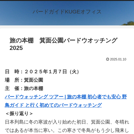
バードガイドKUGEオフィス
旅の本棚 箕面公園バードウオッチング
2025
2025.01.10
日 時：２０２５年１月７日（火）
場 所：箕面公園
主 催：旅の本棚
バードウォッチング ツアー | 旅の本棚 初心者でも安心 野
鳥ガイド と行く初めてのバードウォッチング
＜振り返り＞
日本列島に冬の寒波が入り始めた初日、箕面公園、冬晴れ
ではあるが本当に寒い。この寒さで冬鳥がもう少し飛来し