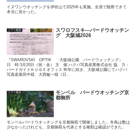
イヌワシウオッチングを伊吹山で2025年も実施。全員で観察できて
本当に良かった。
スワロフスキ―バードウオッチン
ツアー報告
グ 大阪城2026
『SWAROVSKI OPTIK 大阪城公園 バードウォッチング』
日 時:3月20日（祝：金） 主 催:ハクバ写真産業株式会社 協 力：
バードガイドＫＵＧＥオフィス 昨年に続き、大阪城公園にてハクバ
写真産業田中様、大西敏一様（日...
モンベル バードウオッチング京
ツアー報告
都御所
モンベルバードウオッチングを京都御苑で開催しました。冬鳥は数は
少なかったけれども、京都御苑を代表とする種類は確認ができた。