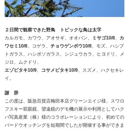
２日間で観察できた野鳥 トピックな鳥は太字
カルガモ、カワウ、アオサギ、オオバン、
ミサゴ
10/8
、
カ
ワセミ
10/8
、コゲラ、
チョウゲンボウ
10/8
、モズ、ハシブ
トガラス、ハシボソガラス、シジュウカラ、ヒヨドリ、メ
ジロ、ムクドリ、
エゾビタキ
10/9
、
コサメビタキ
10/9
、スズメ、ハクセキレ
イ。
謝 辞
この度は、阪急百貨店梅田本店グリーンエイジ様、スワロ
フスキー双眼鏡、望遠鏡のデモ機の展示や利用としてハク
バ写真産業（株）様のコラボレーションにより、初めての
バードウオッチングを短期間でしたが開催する事ができま