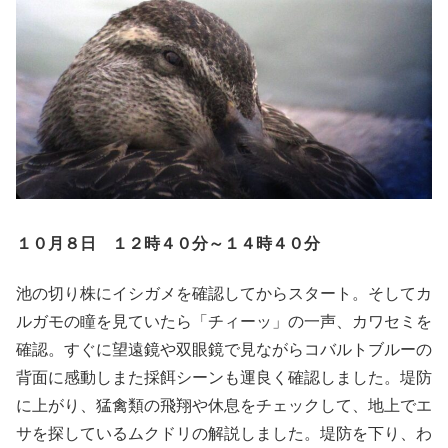
１０月８日 １２時４０分～１４時４０分
池の切り株にイシガメを確認してからスタート。そしてカ
ルガモの瞳を見ていたら「チィーッ」の一声、カワセミを
確認。すぐに望遠鏡や双眼鏡で見ながらコバルトブルーの
背面に感動しまた採餌シーンも運良く確認しました。堤防
に上がり、猛禽類の飛翔や休息をチェックして、地上でエ
サを探しているムクドリの解説しました。堤防を下り、わ