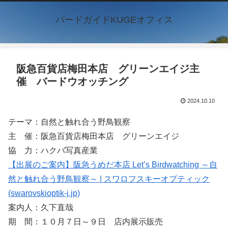
バードガイドKUGEオフィス
阪急百貨店梅田本店 グリーンエイジ主
催 バードウオッチング
2024.10.10
テーマ：自然と触れ合う野鳥観察
主 催：阪急百貨店梅田本店 グリーンエイジ
協 力：ハクバ写真産業
【出展のご案内】阪急うめだ本店 Let’s Birdwatching ～自
然と触れ合う野鳥観察～ | スワロフスキーオプティック
(swarovskioptik-j.jp)
案内人：久下直哉
期 間：１０月７日～９日 店内展示販売