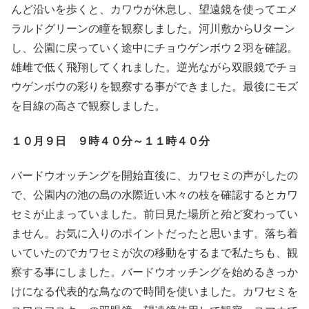
んど沿いを歩くと、カワウが休息し、望遠鏡を使ってエメ
ラルドグリーンの瞳を観察しました。河川敷からUターン
し、公園に戻っていく途中にチョウゲンボウ２羽を確認。
雄雌で低く飛翔してくれました。逆光ながら双眼鏡でチョ
ウゲンボウの彩りを観察する事ができました。最後にモズ
を目線の高さで観察しました。
１０月９日 ９時４０分～１１時４０分
バードウオッチングを開始直後に、カワセミの声がしたの
で、公園内の池の島の水際近い木々の枝を確認するとカワ
セミが止まっていました。前日見た場所と殆ど変わってい
ません。お気に入りのポイントだったと思います。落ち着
いていたのでカワセミが次の移動をするまで私たちも、観
察する事にしました。バードウオッチングを始めるきっか
けになる代表的な鳥なので時間を使いました。カワセミを