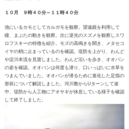
１０月 ９時４０分～１１時４０分
池にいるカモとしてカルガモを観察。望遠鏡を利用して
瞳、まぶたの動きを観察。次に逆光のスズメを観察しスワ
ロフスキーの特徴を紹介。モズの高鳴きを聞き、メタセコ
イヤの梢に止まっているのを確認。堤防を上がり、わんど
や淀川本流を見渡しました。わんど沿いを歩き、オオバン
の姿を確認。オオバンは何度も潜り、口いっぱいに水草を
つまんでいました。オオバンが潜るために進化した足指の
形状について解説しました。河川敷からUターンして途
中、堤防から人工物にアオサギが休息している様子を確認
して終了しました。