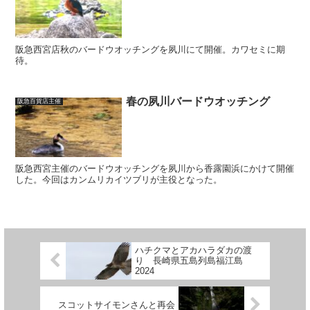
阪急西宮店秋のバードウオッチングを夙川にて開催。カワセミに期
待。
春の夙川バードウオッチング
阪急百貨店主催
阪急西宮主催のバードウオッチングを夙川から香露園浜にかけて開催
した。今回はカンムリカイツブリが主役となった。
ハチクマとアカハラダカの渡
り 長崎県五島列島福江島
2024
スコットサイモンさんと再会