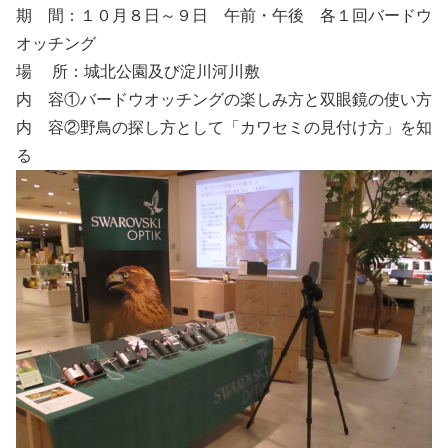
期 間：１０月８日～９日 午前・午後 各１回バードウ
オッチング
場 所：城北公園及び淀川河川敷
内 容①バードウオッチングの楽しみ方と双眼鏡の使い方
内 容②野鳥の探し方として「カワセミの見付け方」を知
る