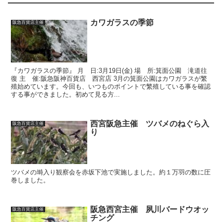
カワガラスの季節
阪急百貨店主催
『カワガラスの季節』 月 日:3月19日(金) 場 所:箕面公園 滝道往
復 主 催:阪急阪神百貨店 西宮店 3月の箕面公園はカワガラスが繁
殖始めています。今回も、いつものポイントで繁殖している事を確認
する事ができました。初めて見る方...
西宮阪急主催 ツバメのねぐら入
阪急百貨店主催
り
ツバメの塒入り観察会を赤坂下池で実施しました。約１万羽の数に圧
巻しました。
阪急西宮主催 夙川バードウオッ
阪急百貨店主催
チング