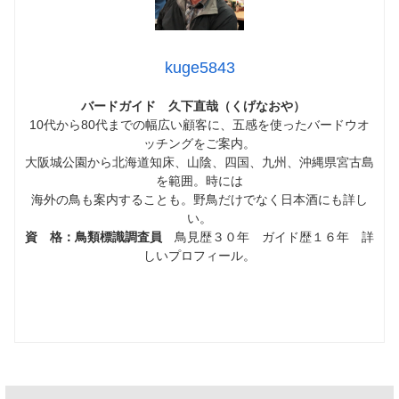
kuge5843
バードガイド 久下直哉（くげなおや）
10代から80代までの幅広い顧客に、五感を使ったバードウオ
ッチングをご案内。
大阪城公園から北海道知床、山陰、四国、九州、沖縄県宮古島
を範囲。時には
海外の鳥も案内することも。野鳥だけでなく日本酒にも詳し
い。
資 格：鳥類標識調査員
鳥見歴３０年 ガイド歴１６年 詳
しいプロフィール。