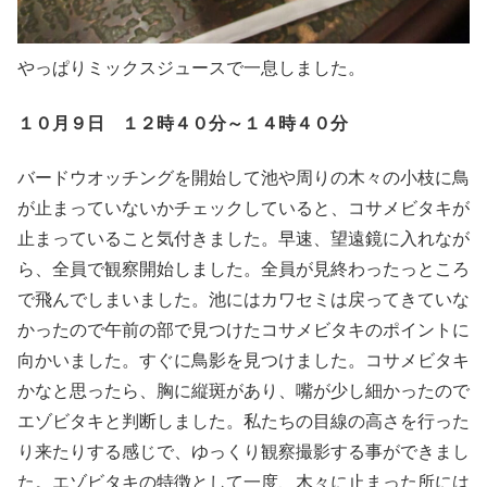
やっぱりミックスジュースで一息しました。
１０月９日
１２時４０分～１４時４０分
バードウオッチングを開始して池や周りの木々の小枝に鳥
が止まっていないかチェックしていると、コサメビタキが
止まっていること気付きました。早速、望遠鏡に入れなが
ら、全員で観察開始しました。全員が見終わったっところ
で飛んでしまいました。池にはカワセミは戻ってきていな
かったので午前の部で見つけたコサメビタキのポイントに
向かいました。すぐに鳥影を見つけました。コサメビタキ
かなと思ったら、胸に縦斑があり、嘴が少し細かったので
エゾビタキと判断しました。私たちの目線の高さを行った
り来たりする感じで、ゆっくり観察撮影する事ができまし
た。エゾビタキの特徴として一度、木々に止まった所には