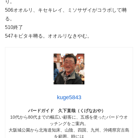
り。
506オオルリ、キセキレイ、ミソサザイがコラボして囀
る。
510終了
547キビタキ囀る。オオルリなきやむ。
kuge5843
バードガイド 久下直哉（くげなおや）
10代から80代までの幅広い顧客に、五感を使ったバードウオ
ッチングをご案内。
大阪城公園から北海道知床、山陰、四国、九州、沖縄県宮古島
を範囲。時には