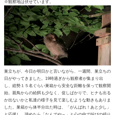
※観察地は伏せています。
巣立ちが、今日か明日かと言いながら、一週間、巣立ちの
日がやってきました。19時過ぎから観察者が集まり出
し、総勢１５名ぐらい巣箱から安全な距離を保って観察開
始。親鳥からの給餌も少なく、促しばかりで、ヒナも出る
か出ないかと私達の様子を見て楽しむような動きもありま
した。巣箱から体半分出た時は、「がんばれ！あと少し」
と応援し、諦めたら「なんでや～」と心の中で叫びの繰り