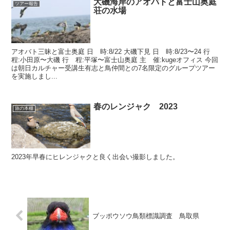
大磯海岸のアオバトと富士山奥庭
ツアー報告
荘の水場
アオバト三昧と富士奥庭 日 時:8/22 大磯下見 日 時:8/23〜24 行
程:小田原〜大磯 行 程:平塚〜富士山奥庭 主 催:kugeオフィス 今回
は朝日カルチャー受講生有志と鳥仲間との7名限定のグループツアー
を実施しまし...
春のレンジャク 2023
旅の本棚
2023年早春にヒレンジャクと良く出会い撮影しました。
ブッポウソウ鳥類標識調査 鳥取県