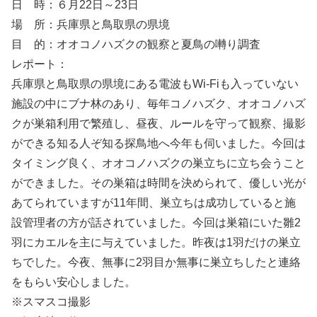
日 時：６月22日～23日
場 所：兵庫県と鳥取県の県境
目 的：オオコノハズクの観察と夏鳥の囀り調査
レポート：
兵庫県と鳥取県の県境にある電波もWi-Fiも入っていない
施設の中にブナ林のあり、毎年コノハズク、オオコノハズ
クが巣箱利用で繁殖し、昼夜、ルールを守って観察、撮影
ができる知る人ぞ知る探鳥地へ今年も伺いました。今回は
タイミング良く、オオコノハズクの巣立ちに立ち会うこと
ができました。その巣箱は時間を決められて、優しい光が
あてられていますが11年間、巣立ちは成功していると施
設管理者の方が話されていました。今回は巣箱にいた雛2
羽にカエルを主に与えていました。昨夜は1羽だけの巣立
ちでした。今夜、無事に2羽目か無事に巣立ちしたと連絡
をもらい安心しました。
※スマスコ撮影