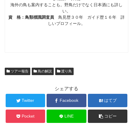
海外の鳥も案内することも。野鳥だけでなく日本酒にも詳し
い。
資 格：鳥類標識調査員
鳥見歴３０年 ガイド歴１６年 詳
しいプロフィール。
ツアー報告
鳥の解説
渡り鳥
シェアする
Twitter
Facebook
はてブ
Pocket
LINE
コピー