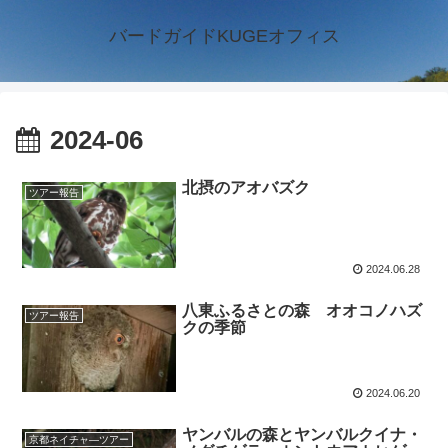
バードガイドKUGEオフィス
2024-06
北摂のアオバズク
ツアー報告
2024.06.28
八東ふるさとの森 オオコノハズ
ツアー報告
クの季節
2024.06.20
ヤンバルの森とヤンバルクイナ・
京都ネイチャ―ツアー