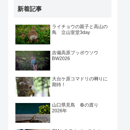
新着記事
ライチョウの親子と高山の
鳥 立山室堂3day
吉備高原ブッポウソウ
BW2026
大台ケ原コマドリの囀りに
期待！
山口県見島 春の渡り
2026年