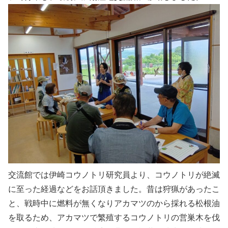
交流館では伊崎コウノトリ研究員より、コウノトリが絶滅
に至った経過などをお話頂きました。昔は狩猟があったこ
と、戦時中に燃料が無くなりアカマツのから採れる松根油
を取るため、アカマツで繁殖するコウノトリの営巣木を伐