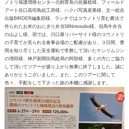
ノトリ保護増殖センタ―元飼育長の佐藤稔様、フィールド
アート谷口高司鳥絵工房様、ハクバ写真産業様、文一総合
出版BIRDER編集部様、ランチではコウノトリ育む農法で
作られたお米のおにぎり弁当58Nmusubu様、但馬牛弁当
の山よし様、宿では、川口屋リバーサイド様のコウノトリ
の子育てが見られる食事会場のご配慮があり、３日間、豊
岡を知り尽くした安全運転で常務して頂いたケンリムジン
の増田様、神戸新聞但馬総局の阿部様、多くの方にご協力
して頂いてツアーが盛り上がり無事に終了しました。誠に
ありがとうございました。また、このツアーに関して
色々、手配をして下さった旅の本棚に感謝します。