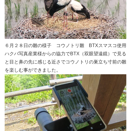
６月２８日の雛の様子 コウノトリ雛 BTXスマスコ使用
ハクバ写真産業様からの協力でBTX（双眼望遠鏡）で見る
と目と鼻の先に感じる近さでコウノトリの巣立ち寸前の雛
を楽しむ事ができました。