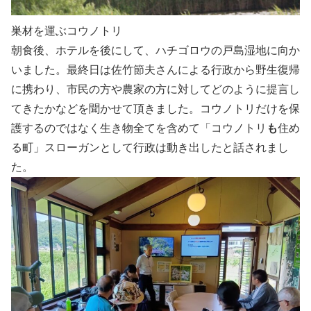
巣材を運ぶコウノトリ
朝食後、ホテルを後にして、ハチゴロウの戸島湿地に向か
いました。最終日は佐竹節夫さんによる行政から野生復帰
に携わり、市民の方や農家の方に対してどのように提言し
てきたかなどを聞かせて頂きました。コウノトリだけを保
護するのではなく生き物全てを含めて「コウノトリ
も
住め
る町」スローガンとして行政は動き出したと話されまし
た。