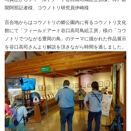
聞阿部記者様、コウノトリ研究員伊崎様
百合地からはコウノトリの郷公園内に有るコウノトリ文化
館にて「フィールドアート谷口高司鳥絵工房」様の「コウ
ノトリでつながる豊岡の鳥」のテーマに描かれた作品展示
を谷口高司さんより解説を頂きながら時間を過しました。