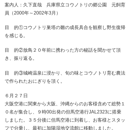
案内人：久下直哉 兵庫県立コウノトリの郷公園 元飼育
員（2000年～2002年3月）
目 的①コウノトリ巣塔の雛の成長具合を観察し野生復帰
を感じる。
目 的②放鳥２０年前に携わった方の秘話を聞かせて頂
き、振り返る。
目 的③城崎温泉に浸かり、旬の味とコウノトリ育む農法
で作られたおにぎりを頂く。
６月２７日
大阪空港に関東から大阪、沖縄からのお客様含めて総勢１
０名が集合し、９時00出発の但馬空港行JAL2323に搭乗
しました。３５分後に但馬空港に到着し、お客様とスタッ
フで分乗し、最初に加陽湿地交流館に移動しました。