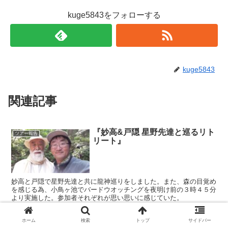
kuge5843をフォローする
kuge5843
関連記事
『妙高&戸隠 星野先達と巡るリト
ツアー報告
リート』
妙高と戸隠で星野先達と共に龍神巡りをしました。また、森の目覚め
を感じる為、小鳥ヶ池でバードウオッチングを夜明け前の３時４５分
より実施した。参加者それぞれが思い思いに感じていた。
ホーム
検索
トップ
サイドバー
スワロフスキ―バードウオッチン