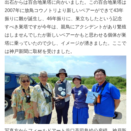
出石からは百合地巣塔に向かいました。この百合地巣塔は
2007年に放鳥コウノトリより新しいペアーができて43年
振りに雛が誕生し、46年振りに、巣立ちしたという記念
すべき巣塔ですが今年は、親鳥にアクシデントがあり繁殖
はしませんでしたが新しいペアーかもと思わせる個体が巣
塔に乗っていたので少し、イメージが湧きました。ここで
は神戸新聞に取材を受けました。
写真左からフィールドアート谷口高司鳥絵公房様、神戸新