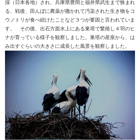
採（日本各地）され、兵庫県豊岡と福井県武生まで狭まれ
る、戦後、田んぼに農薬が撒かれて汚染された生き物をコ
ウノトリが食べ続けたことなど３つが要因と言われていま
す。 その後、出石方面水上にある巣塔で繁殖し４羽のヒ
ナが育っている様子を観察しました。巣塔の産座から、は
み出すぐらいの大きさに成長した風景を観察しました。