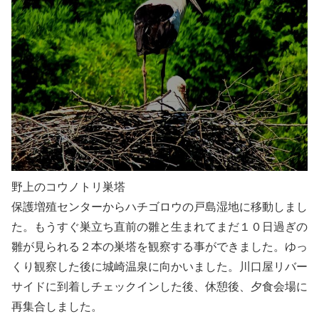
野上のコウノトリ巣塔
保護増殖センターからハチゴロウの戸島湿地に移動しまし
た。もうすぐ巣立ち直前の雛と生まれてまだ１０日過ぎの
雛が見られる２本の巣塔を観察する事ができました。ゆっ
くり観察した後に城崎温泉に向かいました。川口屋リバー
サイドに到着しチェックインした後、休憩後、夕食会場に
再集合しました。