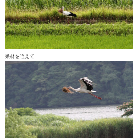
巣材を咥えて