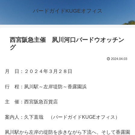
バードガイドKUGEオフィス
西宮阪急主催 夙川河口バードウオッチン
グ
2024.04.03
月 日：２０２４年３月２８日
行 程：夙川駅～左岸堤防～香露園浜
主 催：西宮阪急百貨店
案内人：久下直哉 （バードガイドKUGEオフィス）
夙川駅から左岸の堤防を歩きながら下流へ、そして香露園