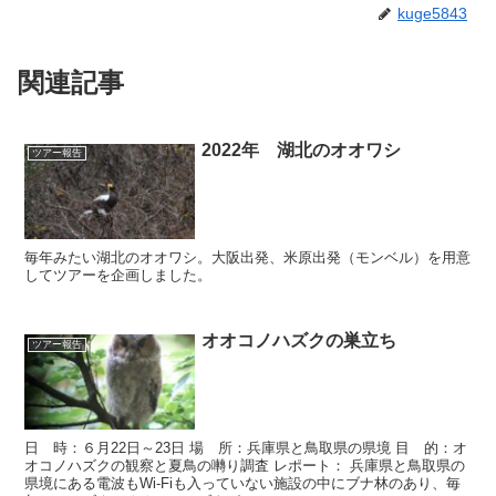
kuge5843
関連記事
2022年 湖北のオオワシ
ツアー報告
毎年みたい湖北のオオワシ。大阪出発、米原出発（モンベル）を用意
してツアーを企画しました。
オオコノハズクの巣立ち
ツアー報告
日 時：６月22日～23日 場 所：兵庫県と鳥取県の県境 目 的：オ
オコノハズクの観察と夏鳥の囀り調査 レポート： 兵庫県と鳥取県の
県境にある電波もWi-Fiも入っていない施設の中にブナ林のあり、毎