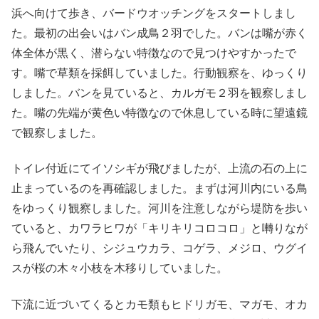
浜へ向けて歩き、バードウオッチングをスタートしまし
た。最初の出会いはバン成鳥２羽でした。バンは嘴が赤く
体全体が黒く、潜らない特徴なので見つけやすかったで
す。嘴で草類を採餌していました。行動観察を、ゆっくり
しました。バンを見ていると、カルガモ２羽を観察しまし
た。嘴の先端が黄色い特徴なので休息している時に望遠鏡
で観察しました。
トイレ付近にてイソシギが飛びましたが、上流の石の上に
止まっているのを再確認しました。まずは河川内にいる鳥
をゆっくり観察しました。河川を注意しながら堤防を歩い
ていると、カワラヒワが「キリキリコロコロ」と囀りなが
ら飛んでいたり、シジュウカラ、コゲラ、メジロ、ウグイ
スが桜の木々小枝を木移りしていました。
下流に近づいてくるとカモ類もヒドリガモ、マガモ、オカ