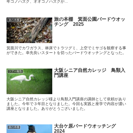
年コノハズク、オオコノハズクが...
旅の本棚 箕面公園バードウオッ
旅の本棚
チング 2025
箕面川でカワガラス、林床でトラツグミ、上空でミサゴを観察する事
ができた。幸先良いスタートを切ったバードウオッチングとなった。
大阪シニア自然カレッジ 鳥類入
ツアー報告
門講座
大阪シニア自然カレッジ様より鳥類入門講座の講師として依頼があり
ました。今年で３年目となりました。今回も実践と座学で内容が濃い
講座となりました。ありがとうございました。
大台ケ原バードウオッチング
旅の本棚
2024