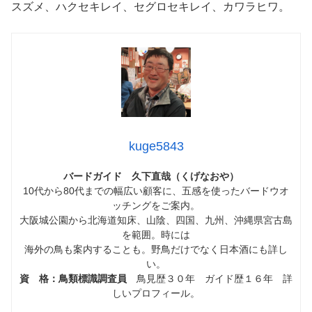
スズメ、ハクセキレイ、セグロセキレイ、カワラヒワ。
kuge5843
バードガイド 久下直哉（くげなおや）
10代から80代までの幅広い顧客に、五感を使ったバードウオ
ッチングをご案内。
大阪城公園から北海道知床、山陰、四国、九州、沖縄県宮古島
を範囲。時には
海外の鳥も案内することも。野鳥だけでなく日本酒にも詳し
い。
資 格：鳥類標識調査員
鳥見歴３０年 ガイド歴１６年 詳
しいプロフィール。