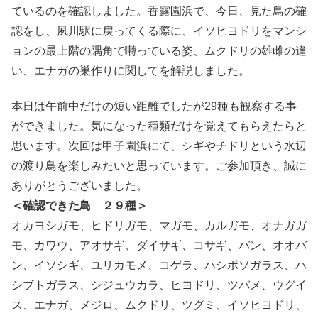
ているのを確認しました。香露園浜で、今日、見た鳥の確
認をし、夙川駅に戻ってくる際に、イソヒヨドリをマンシ
ョンの最上階の隅角で囀っている姿、ムクドリの雄雌の違
い、エナガの巣作りに関してを解説しました。
本日は午前中だけの短い距離でしたが29種も観察する事
ができました。気になった種類だけを覚えてもらえたらと
思います。次回は甲子園浜にて、シギやチドリという水辺
の渡り鳥を楽しみたいと思っています。ご参加頂き、誠に
ありがとうございました。
＜確認できた鳥 ２９種＞
オカヨシガモ、ヒドリガモ、マガモ、カルガモ、オナガガ
モ、カワウ、アオサギ、ダイサギ、コサギ、バン、オオバ
ン、イソシギ、ユリカモメ、コゲラ、ハシボソガラス、ハ
シブトガラス、シジュウカラ、ヒヨドリ、ツバメ、ウグイ
ス、エナガ、メジロ、ムクドリ、ツグミ、イソヒヨドリ、