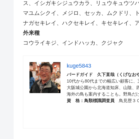
ス、イシガキシジュウカラ、リュウキュウツ
マユムシクイ、メジロ、セッカ、ムクドリ、
ナガセキレイ、ハクセキレイ、キセキレイ、
外来種
コウライキジ、インドハッカ、クジャク
kuge5843
バードガイド 久下直哉（くげな
10代から80代までの幅広い顧客に
大阪城公園から北海道知床、山陰、
海外の鳥も案内することも。野鳥だ
資 格：鳥類標識調査員
鳥見歴３０