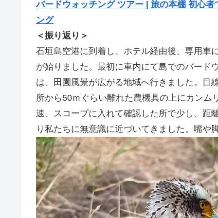
バードウォッチング ツアー | 旅の本棚 初心
ング
＜振り返り＞
石垣島空港に到着し、ホテル経由後、専用車
が始りました。最初に車内にて島でのバード
は、田園風景が広がる地域へ行きました。目
所から50ｍぐらい離れた農機具の上にカンム
速、スコープに入れて確認した所で少し、距
り私たちに無意識に近づいてきました。嘴や