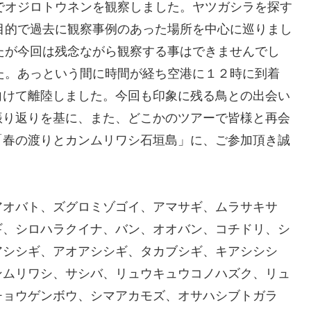
でオジロトウネンを観察しました。ヤツガシラを探す
目的で過去に観察事例のあった場所を中心に巡りまし
たが今回は残念ながら観察する事はできませんでし
た。あっという間に時間が経ち空港に１２時に到着
向けて離陸しました。今回も印象に残る鳥との出会い
振り返りを基に、また、どこかのツアーで皆様と再会
「春の渡りとカンムリワシ石垣島」に、ご参加頂き誠
アオバト、ズグロミゾゴイ、アマサギ、ムラサキサ
ギ、シロハラクイナ、バン、オオバン、コチドリ、シ
アシシギ、アオアシシギ、タカブシギ、キアシシシ
ンムリワシ、サシバ、リュウキュウコノハズク、リュ
チョウゲンボウ、シマアカモズ、オサハシブトガラ