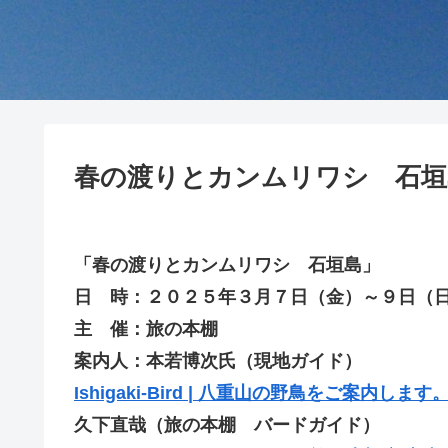
春の渡りとカンムリワシ 石垣
「春の渡りとカンムリワシ 石垣島」
日 時：２０２５年３月７日（金）～９日（
主 催：旅の本棚
案内人：本若博次氏（現地ガイド）
Ishigaki-Bird | 八重山の野鳥をご案内します。 – H
久下直哉（旅の本棚 バードガイド）