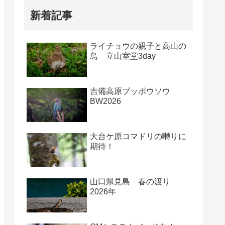
新着記事
ライチョウの親子と高山の
鳥 立山室堂3day
吉備高原ブッポウソウ
BW2026
大台ケ原コマドリの囀りに
期待！
山口県見島 春の渡り
2026年