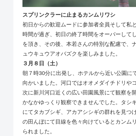
スプリンクラーに止まるカンムリワシ
初日からの歓迎ムードに参加者全員そして私
時間が過ぎ、初日の終了時間をオーバーして
を頂き、その後、本若さんの特別な配慮で、
ュウキュウアオバズクを楽しみました。
３月８日（土）
朝７時30分に出発し、ホテルから近い公園に
向かいました。河口ではオオメダイチドリや
次に新川河口近くの広い田園風景にて観察を
かなかゆっくり観察できませんでした。タシ
にてタカブシギ、アカアシシギの群れを見つ
の田んぼにて目線を色々向けているとカンム
られました。