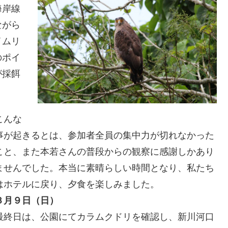
海岸線
ながら
イムリ
のポイ
が採餌
こんな
事が起きるとは、参加者全員の集中力が切れなかった
こと、また本若さんの普段からの観察に感謝しかあり
ませんでした。本当に素晴らしい時間となり、私たち
はホテルに戻り、夕食を楽しみました。
３月９日（日）
最終日は、公園にてカラムクドリを確認し、新川河口