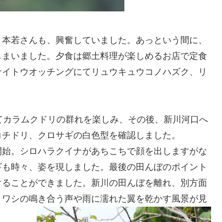
と本若さんも、興奮していました。あっという間に、
しまいました。夕食は郷土料理が楽しめるお店で定食
ナイトウオッチングにてリュウキュウコノハズク、リ
てカラムクドリの群れを楽しみ、その後、新川河口へ
コチドリ、クロサギの白色型を確認しました。
開始。シロハラクイナがあちこちで顔を出しますがな
ギも時々、姿を現しました。最後の田んぼのポイント
けることができました。新川の田んぼを離れ、別方面
リワシの鳴き合う声や雨に濡れた翼を乾かす風景が見