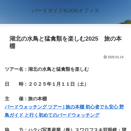
バードガイドKUGEオフィス
湖北の水鳥と猛禽類を楽しむ2025 旅の本
棚
2025.01.14
ツアー名：湖北の水鳥と猛禽類を楽しむ
日 時：２０２５年１月１１日（土）
主 催：旅の本棚
バードウォッチング ツアー | 旅の本棚 初心者でも安心 野
鳥ガイド と行く初めてのバードウォッチング
協 力：ハクバ写真産業（株）スワロフスキ双眼鏡・望