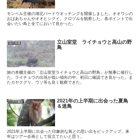
モンベル主催の湖北バードウオッチングを開催しました。オオワシの
おばあちゃんやオオヒシクイ、クロヅルを観察した。各ポイントで出
会いたい鳥と全てにおいて良かった。
立山室堂 ライチョウと高山の野
旅の本棚
鳥
旅の本棚主催の「立山室堂ライチョウと高山の野鳥」が無事に催行し
た。ライチョウの出現が低い傾向の中、初日に確認でき良かった。ま
たカヤクグリ、ウソ等も良く観察できた。
2021年の上半期に出会った夏鳥
ツアー報告
＆迷鳥
2021年上半期に出会った印象的な鳥との思い出をピックアップ。来
年はツアー企画として役立てたいと思う。