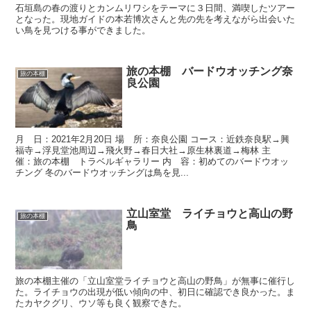
石垣島の春の渡りとカンムリワシをテーマに３日間、満喫したツアー
となった。現地ガイドの本若博次さんと先の先を考えながら出会いた
い鳥を見つける事ができました。
旅の本棚 バードウオッチング奈
旅の本棚
良公園
月 日：2021年2月20日 場 所：奈良公園 コース：近鉄奈良駅→興
福寺→浮見堂池周辺→飛火野→春日大社→原生林裏道→梅林 主
催：旅の本棚 トラベルギャラリー 内 容：初めてのバードウオッ
チング 冬のバードウオッチングは鳥を見...
立山室堂 ライチョウと高山の野
旅の本棚
鳥
旅の本棚主催の「立山室堂ライチョウと高山の野鳥」が無事に催行し
た。ライチョウの出現が低い傾向の中、初日に確認でき良かった。ま
たカヤクグリ、ウソ等も良く観察できた。