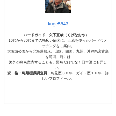
kuge5843
バードガイド 久下直哉（くげなおや）
10代から80代までの幅広い顧客に、五感を使ったバードウオ
ッチングをご案内。
大阪城公園から北海道知床、山陰、四国、九州、沖縄県宮古島
を範囲。時には
海外の鳥も案内することも。野鳥だけでなく日本酒にも詳し
い。
資 格：鳥類標識調査員
鳥見歴３０年 ガイド歴１６年 詳
しいプロフィール。