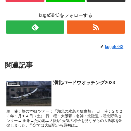
kuge5843をフォローする
kuge5843
関連記事
湖北バードウオッチング2023
旅の本棚
主 催：旅の本棚 ツアー：「湖北の水鳥と猛禽類」 日 時：２０２
３年１月１４日（土） 行 程：大阪駅→名神・北陸道→湖北野鳥セ
ンター→ 田畑→ため池→大阪駅 天気の様子を見ながらの大阪駅を出
発しました。予定では大阪駅から最初は...