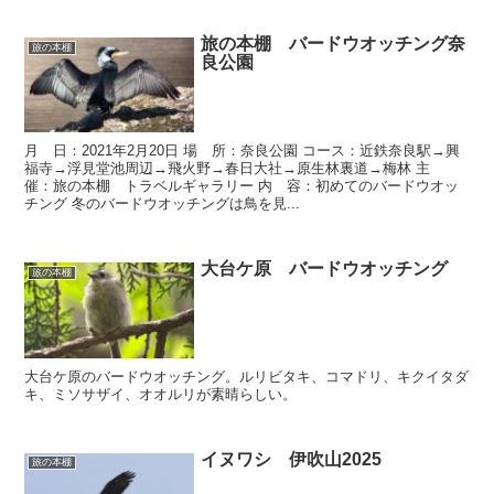
旅の本棚 バードウオッチング奈
旅の本棚
良公園
月 日：2021年2月20日 場 所：奈良公園 コース：近鉄奈良駅→興
福寺→浮見堂池周辺→飛火野→春日大社→原生林裏道→梅林 主
催：旅の本棚 トラベルギャラリー 内 容：初めてのバードウオッ
チング 冬のバードウオッチングは鳥を見...
大台ケ原 バードウオッチング
旅の本棚
大台ケ原のバードウオッチング。ルリビタキ、コマドリ、キクイタダ
キ、ミソサザイ、オオルリが素晴らしい。
イヌワシ 伊吹山2025
旅の本棚