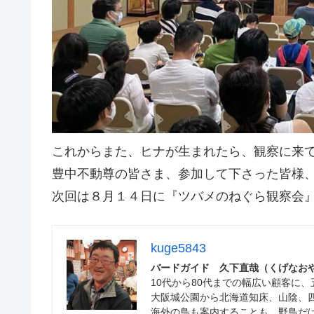
これからまた、ヒナが生まれたら、観察に来
豊中不動尊の皆さま、参加して下さった皆様
次回は８月１４日に『ツバメのねぐら観察会
kuge5843
バードガイド 久下直哉（くげな
10代から80代までの幅広い顧客に
大阪城公園から北海道知床、山陰、
海外の鳥も案内することも。野鳥だ