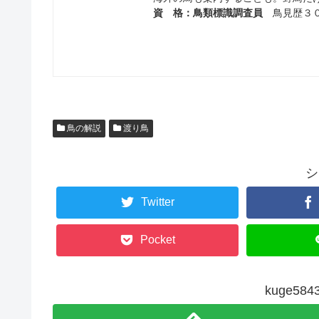
資 格：鳥類標識調査員
鳥見歴３０
鳥の解説
渡り鳥
シ
Twitter
Pocket
kuge5