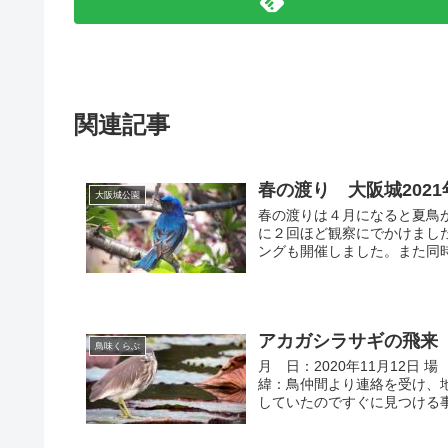
関連記事
春の渡り 大阪城2021
大阪城公園
春の渡りは４月になると夏鳥
に２回ほど観察にでかけまし
ングも開催しました。また同時
アカガシラサギの飛来
鳥味くらぶ
月 日：2020年11月12日
緯：鳥仲間より連絡を受け、
していたのですぐに見つける事が