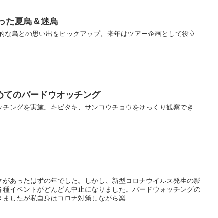
会った夏鳥＆迷鳥
象的な鳥との思い出をピックアップ。来年はツアー企画として役立
めてのバードウオッチング
ッチングを実施。キビタキ、サンコウチョウをゆっくり観察でき
クがあったはずの年でした。しかし、新型コロナウイルス発生の影
各種イベントがどんどん中止になりました。バードウォッチングの
ましたが私自身はコロナ対策しながら楽...