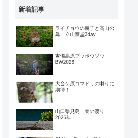
新着記事
ライチョウの親子と高山の
鳥 立山室堂3day
吉備高原ブッポウソウ
BW2026
大台ケ原コマドリの囀りに
期待！
山口県見島 春の渡り
2026年