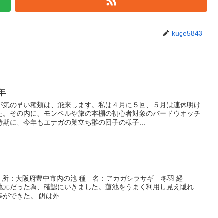
kuge5843
年
が気の早い種類は、飛来します。私は４月に５回、５月は連休明け
た。その内に、モンベルや旅の本棚の初心者対象のバードウオッチ
期に、今年もエナガの巣立ち雛の団子の様子...
 場 所：大阪府豊中市内の池 種 名：アカガシラサギ 冬羽 経
地元だった為、確認にいきました。蓮池をうまく利用し見え隠れ
できた。 餌は外...