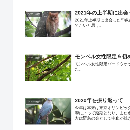
2021年の上半期に出
ツアー報告
2021年上半期に出会った印
てたいと思う。
モンベル女性限定＆初
ツアー報告
モンベル女性限定バードウオ
た。
2020年を振り返って
ツアー報告
今年は本来は東京オリンピッ
響によって延期となり、また
方は野鳥の会として中止が続き