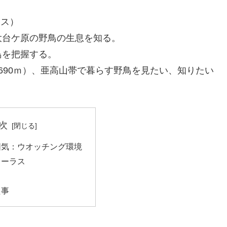
ィス）
大台ケ原の野鳥の生息を知る。
鳥を把握する。
690ｍ）、亜高山帯で暮らす野鳥を見たい、知りたい
次
囲気：ウオッチング環境
コーラス
た事