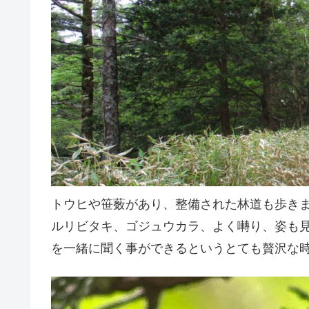
トウヒや笹薮があり、整備された林道も歩き
ルリビタキ、ゴジュウカラ、よく囀り、姿も
を一緒に聞く事ができるというとても贅沢な