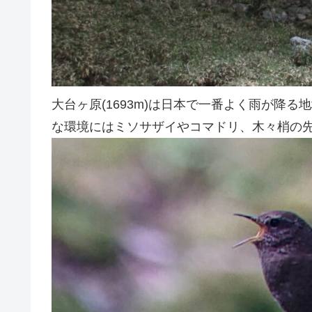
大台ヶ原(1693m)は日本で一番よく雨が降
な環境にはミソサザイやコマドリ、木々梢の