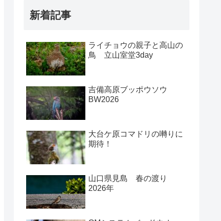
新着記事
ライチョウの親子と高山の
鳥 立山室堂3day
吉備高原ブッポウソウ
BW2026
大台ケ原コマドリの囀りに
期待！
山口県見島 春の渡り
2026年