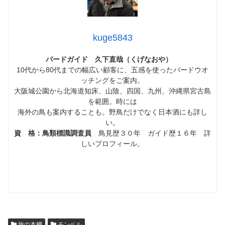
kuge5843
バードガイド 久下直哉（くげなおや）
10代から80代までの幅広い顧客に、五感を使ったバードウオ
ッチングをご案内。
大阪城公園から北海道知床、山陰、四国、九州、沖縄県宮古島
を範囲。時には
海外の鳥も案内することも。野鳥だけでなく日本酒にも詳し
い。
資 格：鳥類標識調査員
鳥見歴３０年 ガイド歴１６年 詳
しいプロフィール。
旅の本棚
モンベル