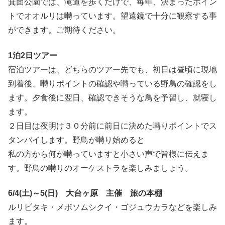
箕面公園では、滝道を歩くだけで、毎年、決まったポイン
トでオオルリは囀っています。望遠鏡で十分に観察する事
ができます。ご期待ください。
1泊2日ツアー
宿泊ツアーは、どちらのツアー先でも、初日は昼頃に現地
到着後、囀りポイントの確認や囀っている野鳥の確認をし
ます。夕食後に翌日、確認できそうな鳥を予習し、就寝し
ます。
２日目は夜明け３０分前に前日に決めた囀りポイントでス
タンバイします。野鳥が囀り始めると
私の方から何が囀っていますと小さい声で皆様に伝えま
す。野鳥の囀りのオーケストラを楽しみましょう。
6/4(土)～5(日) 大台ヶ原 主催 旅の本棚
ルリビタキ・メボソムシクイ・ゴジュウカラなどを楽しみ
ます。