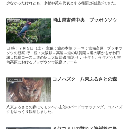
少なかったけれども、京都御苑を代表とする種類は確認ができた。
岡山県吉備中央 ブッポウソウ
旅の本棚
日 時：７月５日（土） 主催：旅の本棚 テーマ：吉備高原 ブッポウ
ソウの観察 行 程：大阪駅→高速→道の駅賀陽→道の駅かもがわ円
城→観察コース→道の駅→大阪帰路 振返り： 今年も、例年どうり吉
備高原におけるブッポウソウ観察ツアーを...
コノハズク 八東ふるさとの森
ツアー報告
八東ふるさとの森にてモンベル主催のバードウオッチング。コノハズ
クをゆっくり観察しました。
ミヤコドリの群れと海岸線の鳥