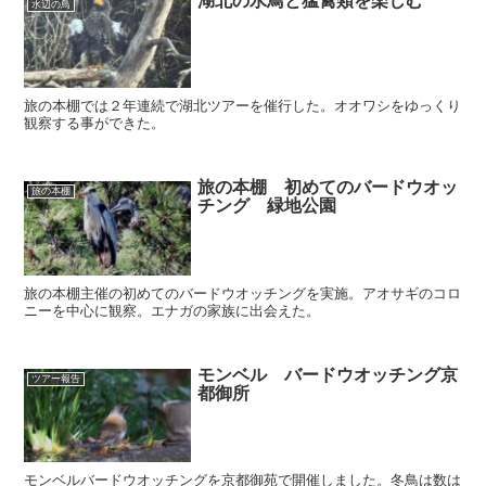
湖北の水鳥と猛禽類を楽しむ
水辺の鳥
旅の本棚では２年連続で湖北ツアーを催行した。オオワシをゆっくり
観察する事ができた。
旅の本棚 初めてのバードウオッ
旅の本棚
チング 緑地公園
旅の本棚主催の初めてのバードウオッチングを実施。アオサギのコロ
ニーを中心に観察。エナガの家族に出会えた。
モンベル バードウオッチング京
ツアー報告
都御所
モンベルバードウオッチングを京都御苑で開催しました。冬鳥は数は