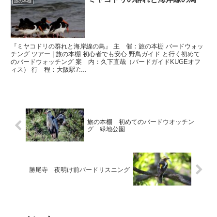
旅の本棚
『ミヤコドリの群れと海岸線の鳥』 主 催：旅の本棚 バードウォッ
チング ツアー | 旅の本棚 初心者でも安心 野鳥ガイド と行く初めて
のバードウォッチング 案 内：久下直哉（バードガイドKUGEオフ
ィス） 行 程：大阪駅7:...
旅の本棚 初めてのバードウオッチン
グ 緑地公園
勝尾寺 夜明け前バードリスニング