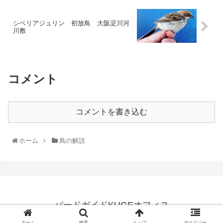
シベリアジュリン 初放鳥 大阪淀川河
川敷
コメント
コメントを書き込む
ホーム
鳥の解説
バードガイドKUGEオフィス
© 2020 バードガイドKUGEオフィス.
ホーム
検索
トップ
サイドバー