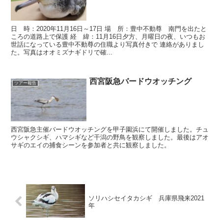
日 時：2020年11月16日～17日 場 所：豊中不動尊 南門を出たと
ころの道路上で保護 経 緯：11月16日夕方、月曜日の夜、いつもお
世話になっている豊中不動尊の住職より写真付きで 連絡がありまし
た。写真はオオミズナギドリで確...
西宮阪急バードウオッチング
ツアー報告
西宮阪急主催バードウオッチングを甲子園浜にて開催しました。チュ
ウシャクシギ、ハマシギなど干潟の野鳥を観察しました。最後はアオ
サギのエイの捕食シーンを参加者と共に観察しました。
ソリハシセイタカシギ 兵庫県飛来2021
年