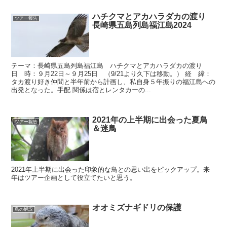
ハチクマとアカハラダカの渡り
ツアー報告
長崎県五島列島福江島2024
テーマ：長崎県五島列島福江島 ハチクマとアカハラダカの渡り
日 時：９月22日～９月25日 （9/21より久下は移動。） 経 緯：
タカ渡り好き仲間と半年前から計画し、私自身５年振りの福江島への
出発となった。手配 関係は宿とレンタカーの...
2021年の上半期に出会った夏鳥
ツアー報告
＆迷鳥
2021年上半期に出会った印象的な鳥との思い出をピックアップ。来
年はツアー企画として役立てたいと思う。
オオミズナギドリの保護
鳥の解説