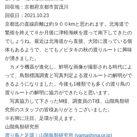
回収地：京都府京都市賀茂川
回収日：2021.10.23
京都迄の直線距離は約９００kmと思われます。北海道で
繁殖を終えて６か月後に津軽海峡を渡って南下してきたの
でしょうね。最近は北海道から直接、大陸に渡っている個
体もあるようで、とてもノビタキの秋の渡りルートに興味
が湧きました。
カメラ機器が進化し、鮮明な画像が撮影される時代によ
って、鳥類標識調査と写真判定よる渡りルートの解明がで
きるようになりました。今後も1種類でも多くの渡り鳥の
渡りルートの解明に協力ができたらと思います。
写真協力して下さったM様、調査員のT様、山階鳥類研
究所のスタッフの皆様ありがとうございました。
※右脚に注目。足環が見えます。
山階鳥類研究所
渡り鳥と足環｜山階鳥類研究所 (yamashina.or.jp)