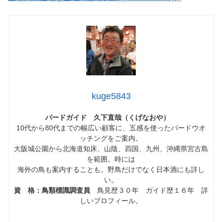
kuge5843
バードガイド 久下直哉（くげなおや）
10代から80代までの幅広い顧客に、五感を使ったバードウオ
ッチングをご案内。
大阪城公園から北海道知床、山陰、四国、九州、沖縄県宮古島
を範囲。時には
海外の鳥も案内することも。野鳥だけでなく日本酒にも詳し
い。
資 格：鳥類標識調査員
鳥見歴３０年 ガイド歴１６年 詳
しいプロフィール。