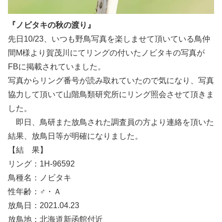
『ノビタキの秋の渡り』
先日10/23、いつも野鳥写真を楽しませて頂いている鳥仲
間M様より賀茂川にてリングの付いたノビタキの写真が
FBに掲載されていました。
写真からリング番号が読み取れていたので気になり、写真
協力して頂いて山階鳥類研究所にリング照会させて頂きま
した。
即日、鳥研また放鳥された調査員の方より連絡を頂いた
結果、放鳥日等が明確になりました。
【結 果】
リング：1H-96592
鳥種名：ノビタキ
性年齢：♂・Ａ
放鳥日：2021.04.23
放鳥地：北海道新函館付近