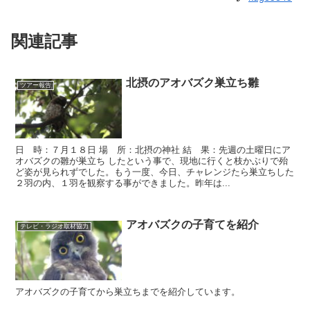
関連記事
北摂のアオバズク巣立ち雛
ツアー報告
日 時：７月１８日 場 所：北摂の神社 結 果：先週の土曜日にア
オバズクの雛が巣立ち したという事で、現地に行くと枝かぶりで殆
ど姿が見られずでした。もう一度、今日、チャレンジたら巣立ちした
２羽の内、１羽を観察する事ができました。昨年は...
アオバズクの子育てを紹介
テレビ・ラジオ取材協力
アオバズクの子育てから巣立ちまでを紹介しています。