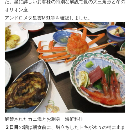
た。星に詳しいお客様の特別な解説で夏の大三角形と冬の
オリオン座、
アンドロメダ星雲M31等を確認しました。
解禁されたカニ漁とお刺身 海鮮料理
２日目
の朝は朝食前に、塒立ちしたトキが木々の梢に止ま