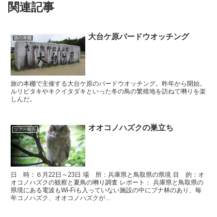
関連記事
大台ケ原バードウオッチング
旅の本棚
旅の本棚で主催する大台ケ原のバードウオッチング。昨年から開始。
ルリビタキやキクイタダキといった冬の鳥の繁殖地を訪ねて囀りを楽
しんだ。
オオコノハズクの巣立ち
ツアー報告
日 時：６月22日～23日 場 所：兵庫県と鳥取県の県境 目 的：オ
オコノハズクの観察と夏鳥の囀り調査 レポート： 兵庫県と鳥取県の
県境にある電波もWi-Fiも入っていない施設の中にブナ林のあり、毎
年コノハズク、オオコノハズクが...