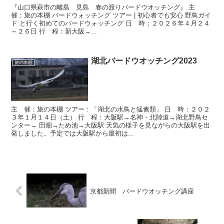
『山口県萩市の離島 見島 春の渡りバードウオッチング』 主
催：旅の本棚 バードウォッチング ツアー | 初心者でも安心 野鳥ガイ
ド と行く初めてのバードウォッチング 日 時；２０２６年４月２４
～２６日 行 程：新大阪→...
湖北バードウオッチング2023
旅の本棚
主 催：旅の本棚 ツアー：「湖北の水鳥と猛禽類」 日 時：２０２
３年１月１４日（土） 行 程：大阪駅→名神・北陸道→湖北野鳥セ
ンター→ 田畑→ため池→大阪駅 天気の様子を見ながらの大阪駅を出
発しました。予定では大阪駅から最初は...
京都新聞 バードウオッチング講座