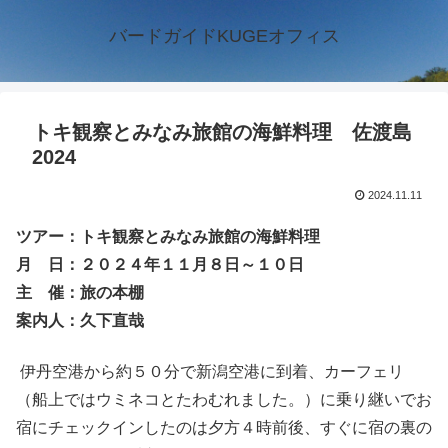
バードガイドKUGEオフィス
トキ観察とみなみ旅館の海鮮料理 佐渡島
2024
2024.11.11
ツアー：トキ観察とみなみ旅館の海鮮料理
月 日：２０２４年１１月８日～１０日
主 催：旅の本棚
案内人：久下直哉
伊丹空港から約５０分で新潟空港に到着、カーフェリ
（船上ではウミネコとたわむれました。）に乗り継いでお
宿にチェックインしたのは夕方４時前後、すぐに宿の裏の