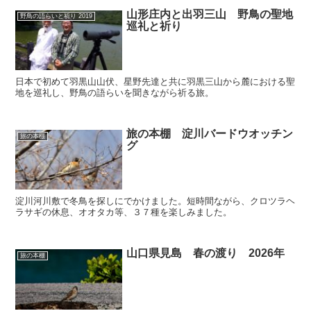
山形庄内と出羽三山 野鳥の聖地
野鳥の語らいと祈り 2019
巡礼と祈り
日本で初めて羽黒山山伏、星野先達と共に羽黒三山から麓における聖
地を巡礼し、野鳥の語らいを聞きながら祈る旅。
旅の本棚 淀川バードウオッチン
旅の本棚
グ
淀川河川敷で冬鳥を探しにでかけました。短時間ながら、クロツラヘ
ラサギの休息、オオタカ等、３７種を楽しみました。
山口県見島 春の渡り 2026年
旅の本棚