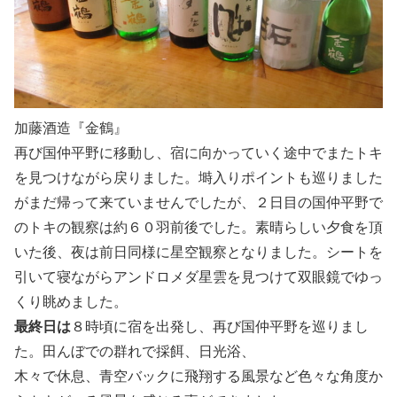
加藤酒造『金鶴』
再び国仲平野に移動し、宿に向かっていく途中でまたトキ
を見つけながら戻りました。塒入りポイントも巡りました
がまだ帰って来ていませんでしたが、２日目の国仲平野で
のトキの観察は約６０羽前後でした。素晴らしい夕食を頂
いた後、夜は前日同様に星空観察となりました。シートを
引いて寝ながらアンドロメダ星雲を見つけて双眼鏡でゆっ
くり眺めました。
最終日は
８時頃に宿を出発し、再び国仲平野を巡りまし
た。田んぼでの群れで採餌、日光浴、
木々で休息、青空バックに飛翔する風景など色々な角度か