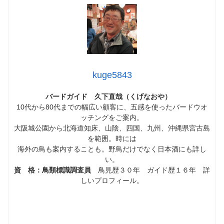
kuge5843
バードガイド 久下直哉（くげなおや）
10代から80代までの幅広い顧客に、五感を使ったバードウオ
ッチングをご案内。
大阪城公園から北海道知床、山陰、四国、九州、沖縄県宮古島
を範囲。時には
海外の鳥も案内することも。野鳥だけでなく日本酒にも詳し
い。
資 格：鳥類標識調査員
鳥見歴３０年 ガイド歴１６年 詳
しいプロフィール。