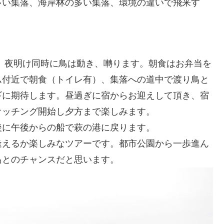
多い集落、海岸林の多い集落、環境の違いで飛来す
。夜明け同時に鳥は動き、囀ります。朝食はお弁当を
ム付近で朝食（トイレ有）、集落への道中で渡り鳥と
ギに期待します。昼過ぎに宿からお迎えして頂き、宿
オッチング開始し夕方まで楽しみます。
後に午後からの船で萩の港に戻ります。
逢えるか楽しみなツアーです。都市公園から一歩進ん
鳥とのチャンスだと思います。