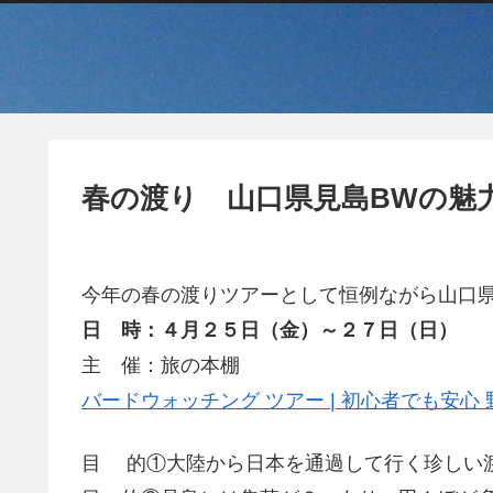
春の渡り 山口県見島BWの魅
今年の春の渡りツアーとして恒例ながら山口
日 時：４月２５日（金）～２７日（日）
主 催：旅の本棚
バードウォッチング ツアー | 初心者でも安
目 的①大陸から日本を通過して行く珍しい