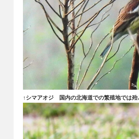
↑シマアオジ 国内の北海道での繁殖地では殆