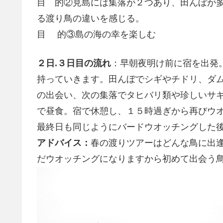
目 的②見島には集落が２つあり、田んぼが
る渡り鳥の違いを感じる。
目 的③島の海の幸を楽しむ
２日.３日目の流れ
：早朝夜明け前に宿を出発
持っていきます。田んぼでシギやチドリ、ダ
の出会い、次の集落でタヒバリ類や珍しいサ
で昼食。宿で休憩し、１５時過ぎから再びウ
最終日も同じようにバードウオッチングした
アドバイス：
春の渡りツアーはどんな鳥に出
だウオッチングになりますから初めて出会う