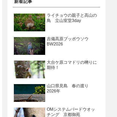
新着記事
ライチョウの親子と高山の
鳥 立山室堂3day
吉備高原ブッポウソウ
BW2026
大台ケ原コマドリの囀りに
期待！
山口県見島 春の渡り
2026年
OMシステムバードウオッ
チング 京都御苑