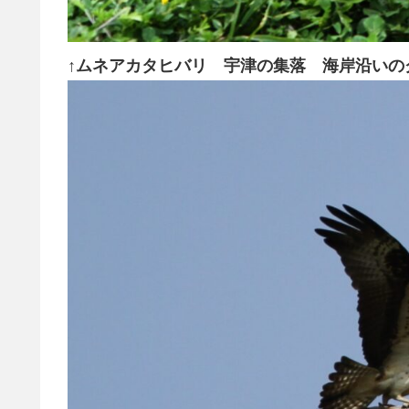
↑ムネアカタヒバリ 宇津の集落 海岸沿いの